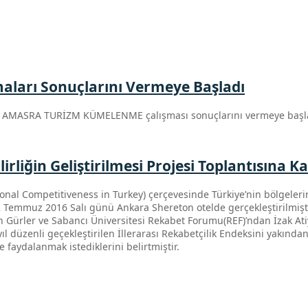
ları Sonuçlarını Vermeye Başladı
diği AMASRA TURİZM KÜMELENME çalışması sonuçlarını vermeye başl
iğin Geliştirilmesi Projesi Toplantısına Ka
ional Competitiveness in Turkey) çerçevesinde Türkiye’nin bölgelerin
2 Temmuz 2016
Sal
ı günü Ankara Shereton otelde gerçekleştirilmiştir
in Gürler ve Sabancı Üniversitesi Rekabet F
orumu(REF)’ndan İzak Atiy
l düzenli geçekleştirilen İllerarası Rekabetçilik Endeksini yakından
 faydalanmak istediklerini belirtmiştir.