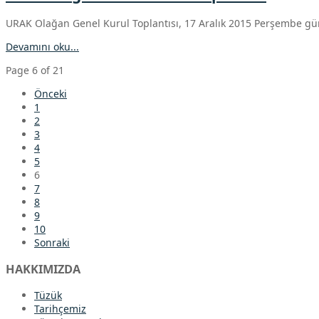
URAK Olağan Genel Kurul Toplantısı, 17 Aralık 2015 Perşembe gü
Devamını oku...
Page 6 of 21
Önceki
1
2
3
4
5
6
7
8
9
10
Sonraki
HAKKIMIZDA
Tüzük
Tarihçemiz