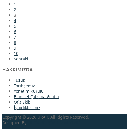
1
2
3
4
5
6
7
8
9
10
Sonraki
HAKKIMIZDA
Tüzük
Tarihçemiz
Yönetim Kurulu
Bilimsel Çalışma Grubu
Ofis Ekibi
İşbirliklerimiz
Copyright © 2026 URAK. All Rights Reserved.
Designed By
TRDİA
BİLİŞİM HİZMETLERİ