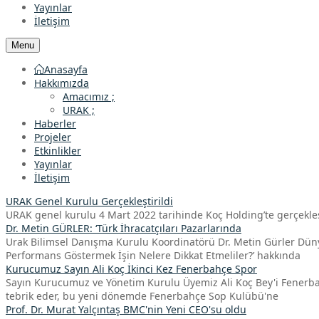
Yayınlar
İletişim
Menu
Anasayfa
Hakkımızda
Amacımız ;
URAK ;
Haberler
Projeler
Etkinlikler
Yayınlar
İletişim
URAK Genel Kurulu Gerçekleştirildi
URAK genel kurulu 4 Mart 2022 tarihinde Koç Holding’te gerçekleşt
Dr. Metin GÜRLER: ‘Türk İhracatçıları Pazarlarında
Urak Bilimsel Danışma Kurulu Koordinatörü Dr. Metin Gürler Düny
Performans Göstermek İşin Nelere Dikkat Etmeliler?’ hakkında
Kurucumuz Sayın Ali Koç İkinci Kez Fenerbahçe Spor
Sayın Kurucumuz ve Yönetim Kurulu Üyemiz Ali Koç Bey'i Fenerbahçe
tebrik eder, bu yeni dönemde Fenerbahçe Sop Kulübü'ne
Prof. Dr. Murat Yalçıntaş BMC'nin Yeni CEO'su oldu