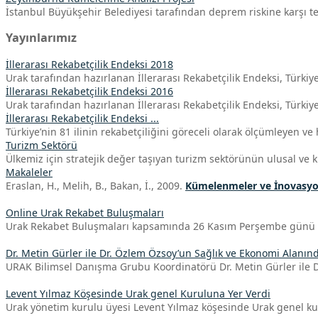
İstanbul Büyükşehir Belediyesi tarafından deprem riskine karşı ted
Yayınlarımız
İllerarası Rekabetçilik Endeksi 2018
Urak tarafından hazırlanan İllerarası Rekabetçilik Endeksi, Türkiye’d
İllerarası Rekabetçilik Endeksi 2016
Urak tarafından hazırlanan İllerarası Rekabetçilik Endeksi, Türkiye’d
İllerarası Rekabetçilik Endeksi ...
Türkiye’nin 81 ilinin rekabetçiliğini göreceli olarak ölçümleyen ve 
Turizm Sektörü
Ülkemiz için stratejik değer taşıyan turizm sektörünün ulusal ve kü
Makaleler
Eraslan, H., Melih, B., Bakan, İ., 2009.
Kümelenmeler ve İnovasyona
Online Urak Rekabet Buluşmaları
Urak Rekabet Buluşmaları kapsamında 26 Kasım Perşembe günü 1
Dr. Metin Gürler ile Dr. Özlem Özsoy’un Sağlık ve Ekonomi Alanın
URAK Bilimsel Danışma Grubu Koordinatörü Dr. Metin Gürler ile D
Levent Yılmaz Köşesinde Urak genel Kuruluna Yer Verdi
Urak yönetim kurulu üyesi Levent Yılmaz köşesinde Urak genel ku