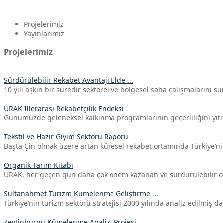
Projelerimiz
Yayınlarımız
Projelerimiz
Sürdürülebilir Rekabet Avantajı Elde ...
10 yılı aşkın bir süredir sektörel ve bölgesel saha çalışmalarını sü
URAK İllerarası Rekabetçilik Endeksi
Günümüzde geleneksel kalkınma programlarının geçerliliğini yiti
Tekstil ve Hazır Giyim Sektörü Raporu
Başta Çin olmak üzere artan küresel rekabet ortamında Türkiye’ni
Organik Tarım Kitabı
URAK, her geçen gün daha çok önem kazanan ve sürdürülebilir özel
Sultanahmet Turizm Kümelenme Geliştirme ...
Türkiye’nin turizm sektörü stratejisi 2000 yılında analiz edilmiş da
Zeytinburnu Kümelenme Analizi Projesi