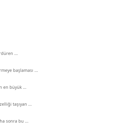
rdüren ...
rmeye başlaması ...
n en büyük ...
liği taşıyan ...
ha sonra bu ...