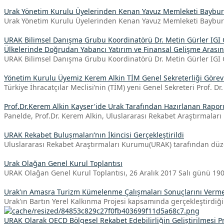
Urak Yönetim Kurulu Üyelerinden Kenan Yavuz Memleketi Bayburt'
Urak Yönetim Kurulu Üyelerinden Kenan Yavuz Memleketi Bayburt'a
URAK Bilimsel Danışma Grubu Koordinatörü Dr. Metin Gürler IGI 
Ülkelerinde Doğrudan Yabancı Yatırım ve Finansal Gelişme Arasınd
URAK Bilimsel Danışma Grubu Koordinatörü Dr. Metin Gürler IGI 
Yönetim Kurulu Üyemiz Kerem Alkin TİM Genel Sekreterliği Görev
Türkiye İhracatçılar Meclisi’nin (TİM) yeni Genel Sekreteri Prof. Dr
Prof.Dr.Kerem Alkin Kayser'ide Urak Tarafından Hazırlanan Rapo
Panelde, Prof.Dr. Kerem Alkin, Uluslararası Rekabet Araştırmala
URAK Rekabet Buluşmaları’nın İkincisi Gerçekleştirildi
Uluslararası Rekabet Araştırmaları Kurumu(URAK) tarafından dü
Urak Olağan Genel Kurul Toplantısı
URAK Olağan Genel Kurul Toplantısı, 26 Aralık 2017 Salı günü 1
Urak'ın Amasra Turizm Kümelenme Çalışmaları Sonuçlarını Verme
Urak'ın Bartın Yerel Kalkınma Projesi kapsamında gerçekleştird
URAK Olarak OECD Bölgesel Rekabet Edebilirliğin Geliştirilmesi Pro