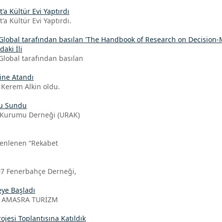
a Kültür Evi Yaptırdı
 Kültür Evi Yaptırdı.
Global tarafından basılan 'The Handbook of Research on Decision-
aki İli
Global tarafından basılan
ine Atandı
. Kerem Alkin oldu.
ru Sundu
rı Kurumu Derneği (URAK)
zenlenen “Rekabet
907 Fenerbahçe Derneği,
ye Başladı
iği AMASRA TURİZM
jesi Toplantısına Katıldık