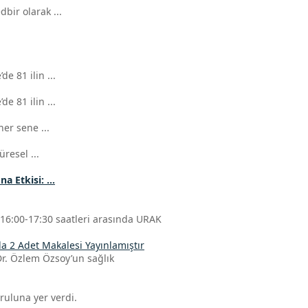
bir olarak ...
e 81 ilin ...
e 81 ilin ...
her sene ...
resel ...
 Etkisi: ...
6:00-17:30 saatleri arasında URAK
da 2 Adet Makalesi Yayınlamıştır
r. Özlem Özsoy’un sağlık
ruluna yer verdi.