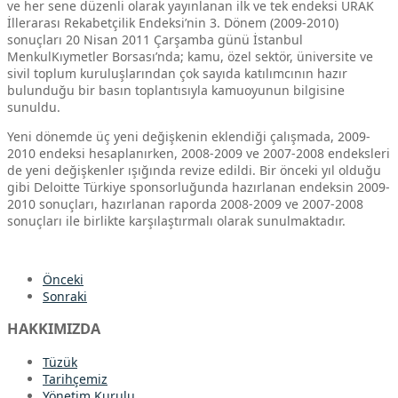
ve her sene düzenli olarak yayınlanan ilk ve tek endeksi URAK
İllerarası Rekabetçilik Endeksi’nin 3. Dönem (2009-2010)
sonuçları 20 Nisan 2011 Çarşamba günü İstanbul
MenkulKıymetler Borsası’nda; kamu, özel sektör, üniversite ve
sivil toplum kuruluşlarından çok sayıda katılımcının hazır
bulunduğu bir basın toplantısıyla kamuoyunun bilgisine
sunuldu.
Yeni dönemde üç yeni değişkenin eklendiği çalışmada, 2009-
2010 endeksi hesaplanırken, 2008-2009 ve 2007-2008 endeksleri
de yeni değişkenler ışığında revize edildi. Bir önceki yıl olduğu
gibi Deloitte Türkiye sponsorluğunda hazırlanan endeksin 2009-
2010 sonuçları, hazırlanan raporda 2008-2009 ve 2007-2008
sonuçları ile birlikte karşılaştırmalı olarak sunulmaktadır.
Önceki
Sonraki
HAKKIMIZDA
Tüzük
Tarihçemiz
Yönetim Kurulu