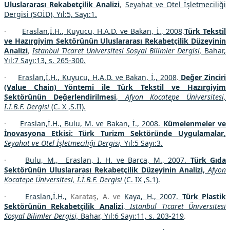
Uluslararası Rekabetçilik Analizi
,
Seyahat ve Otel İşletmeciliği
Dergisi (SOİD), Yıl:5, Sayı:1.
·
Eraslan,İ.H., Kuyucu, H.A.D. ve Bakan, İ., 2008
.
Türk Tekstil
ve Hazırgiyim Sektörünün Uluslararası Rekabetçilik Düzeyinin
Analizi
,
Istanbul Ticaret Üniversitesi Sosyal Bilimler
Dergisi,
Bahar
,
Yıl:7 Sayı:13, s. 265-300.
·
Eraslan,İ.H., Kuyucu, H.A.D. ve Bakan, İ., 2008
.
Değer Zinciri
(Value Chain) Yöntemi ile Türk Tekstil ve Hazırgiyim
Sektörünün Değerlendirilmesi
,
Afyon Kocatepe Üniversitesi,
İ.İ.B.F. Dergisi
(C. X ,S.II).
·
Eraslan,İ.H., Bulu, M. ve Bakan, İ., 2008.
Kümelenmeler ve
İnovasyona Etkisi: Türk Turizm Sektöründe Uygulamalar
,
Seyahat ve Otel İşletmeciliği Dergisi,
Yıl:5 Sayı:3.
·
Bulu, M., Eraslan, I. H. ve Barca, M., 2007.
Türk Gıda
Sektörünün Uluslararası Rekabetçilik Düzeyinin Analizi,
Afyon
Kocatepe Üniversitesi, İ.İ.B.F. Dergisi
(C. IX ,S.1).
·
Eraslan,İ.H.,
Karataş, A. ve
Kaya, H., 2007.
Türk Plastik
Sektörünün Rekabetçilik Analizi
,
Istanbul Ticaret Üniversitesi
Sosyal Bilimler
Dergisi,
Bahar
, Yıl:6 Sayı:11, s. 203-219
.