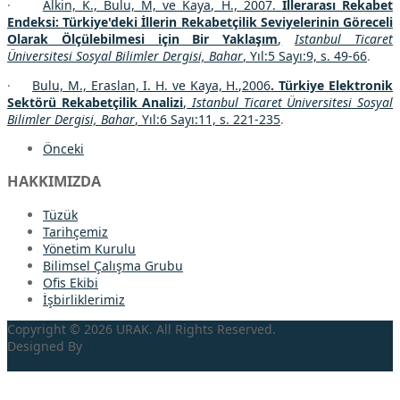
·
Alkin, K., Bulu, M, ve Kaya, H., 2007.
İllerarası Rekabet
Endeksi: Türkiye'deki İllerin Rekabetçilik Seviyelerinin Göreceli
Olarak Ölçülebilmesi için Bir Yaklaşım
,
Istanbul Ticaret
Üniversitesi Sosyal Bilimler Dergisi, Bahar
, Yıl:5 Sayı:9, s. 49-66
.
·
Bulu, M., Eraslan, I. H. ve Kaya, H.,2006
. Türkiye Elektronik
Sektörü Rekabetçilik Analizi
,
Istanbul Ticaret Üniversitesi Sosyal
Bilimler Dergisi, Bahar
, Yıl:6 Sayı:11, s. 221-235
.
Önceki
HAKKIMIZDA
Tüzük
Tarihçemiz
Yönetim Kurulu
Bilimsel Çalışma Grubu
Ofis Ekibi
İşbirliklerimiz
Copyright © 2026 URAK. All Rights Reserved.
Designed By
TRDİA
BİLİŞİM HİZMETLERİ