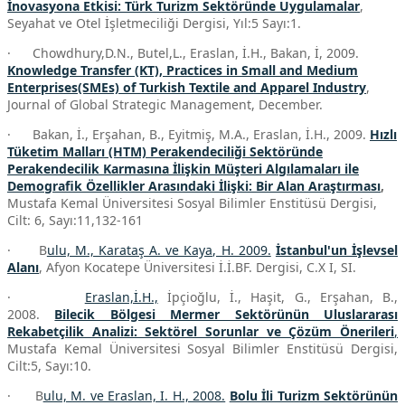
İnovasyona Etkisi: Türk Turizm Sektöründe Uygulamalar
,
Seyahat ve Otel İşletmeciliği Dergisi, Yıl:5 Sayı:1.
· Chowdhury,D.N., Butel,L., Eraslan, İ.H., Bakan, İ, 2009.
Knowledge Transfer (KT), Practices in Small and Medium
Enterprises(SMEs) of Turkish Textile and Apparel Industry
,
Journal of Global Strategic Management, December.
· Bakan, İ., Erşahan, B., Eyitmiş, M.A., Eraslan, İ.H., 2009.
Hızlı
Tüketim Malları (HTM) Perakendeciliği Sektöründe
Perakendecilik Karmasına İlişkin Müşteri Algılamaları ile
Demografik Özellikler Arasındaki İlişki: Bir Alan Araştırması
,
Mustafa Kemal Üniversitesi Sosyal Bilimler Enstitüsü Dergisi,
Cilt: 6, Sayı:11,132-161
· B
ulu, M., Karataş A. ve Kaya, H. 2009.
İstanbul'un İşlevsel
Alanı
, Afyon Kocatepe Üniversitesi İ.İ.BF. Dergisi, C.X I, SI.
·
Eraslan,İ.H.,
İpçioğlu, İ., Haşit, G., Erşahan, B.,
2008.
Bilecik Bölgesi Mermer Sektörünün Uluslararası
Rekabetçilik Analizi: Sektörel Sorunlar ve Çözüm Önerileri
,
Mustafa Kemal Üniversitesi Sosyal Bilimler Enstitüsü Dergisi,
Cilt:5, Sayı:10.
· B
ulu, M. ve Eraslan, I. H., 2008.
Bolu İli Turizm Sektörünün