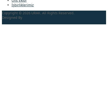
Ofis Ekibi
İşbirliklerimiz
Copyright © 2026 URAK. All Rights Reserved.
Designed By
TRDİA
BİLİŞİM HİZMETLERİ